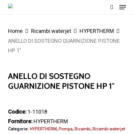
Menu
Skip
cerca
to
main
Home
Ricambi waterjet
HYPERTHERM
content
ANELLO DI SOSTEGNO GUARNIZIONE PISTONE
HP 1″
ANELLO DI SOSTEGNO
GUARNIZIONE PISTONE HP 1″
Codice:
1-11018
Fornitore:
HYPERTHERM
Categorie:
HYPERTHERM
,
Pompa
,
Ricambi
,
Ricambi waterjet