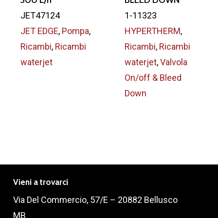
300 L/h
BLEED DOWN
JET47124
1-11323
JET EDGE
,
Pompa
,
HYPERTHERM
,
Ricambi
,
Ricambi
Ricambi
,
Ricambi
waterjet
waterjet
,
Valvola
On/off & Bleed
Down
Vieni a trovarci
Via Del Commercio, 57/E – 20882 Bellusco
MB