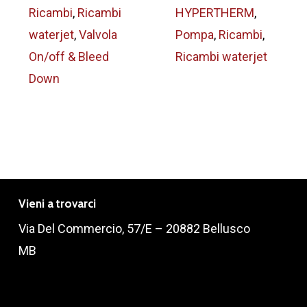
Ricambi
,
Ricambi
HYPERTHERM
,
waterjet
,
Valvola
Pompa
,
Ricambi
,
On/off & Bleed
Ricambi waterjet
Down
Vieni a trovarci
Via Del Commercio, 57/E – 20882 Bellusco
MB