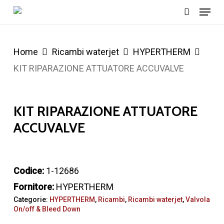
Menu
Skip
cerca
to
main
Home
Ricambi waterjet
HYPERTHERM
content
KIT RIPARAZIONE ATTUATORE ACCUVALVE
KIT RIPARAZIONE ATTUATORE
ACCUVALVE
Codice:
1-12686
Fornitore:
HYPERTHERM
Categorie:
HYPERTHERM
,
Ricambi
,
Ricambi waterjet
,
Valvola
On/off & Bleed Down